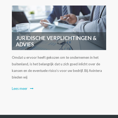
JURIDISCHE VERPLICHTINGEN &
ADVIES
Omdat u ervoor heeft gekozen om te ondernemen in het
Vo
buitenland, is het belangrijk dat u zich goed inlicht over de
AX
kansen en de eventuele risico’s voor uw bedrijf. Bij Axintera
lo
bieden wij
we
Lees meer
Le