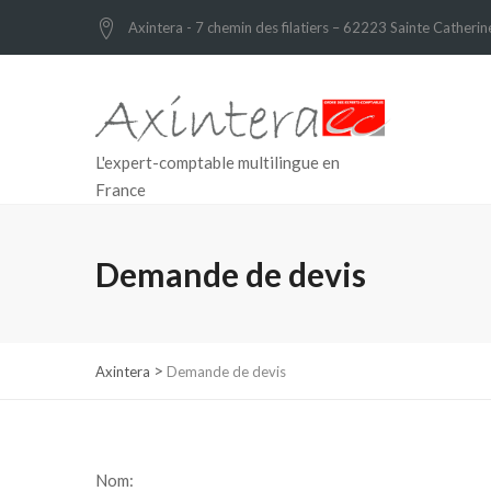
Axintera - 7 chemin des filatiers – 62223 Sainte Catherin
L'expert-comptable multilingue en
France
Demande de devis
>
Axintera
Demande de devis
Nom: