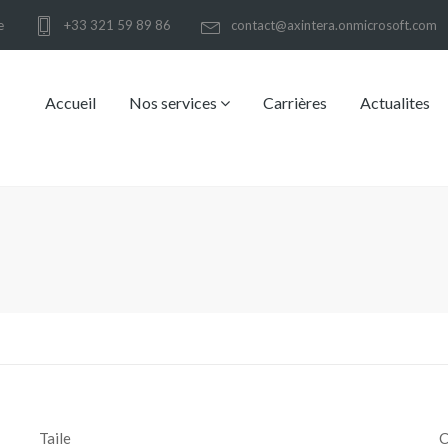
e
+33 321 59 89 86
contact@axintera.onmicrosoft.com
Accueil
Nos services
Carrières
Actualites
Taile
C