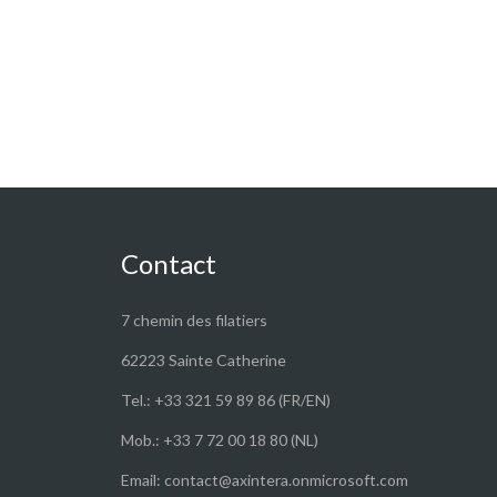
Contact
7 chemin des filatiers
62223 Sainte Catherine
Tel.: +33 321 59 89 86 (FR/EN)
Mob.: +33 7 72 00 18 80 (NL)
Email: contact@axintera.onmicrosoft.com