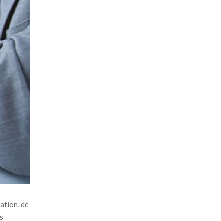
ation, de
us