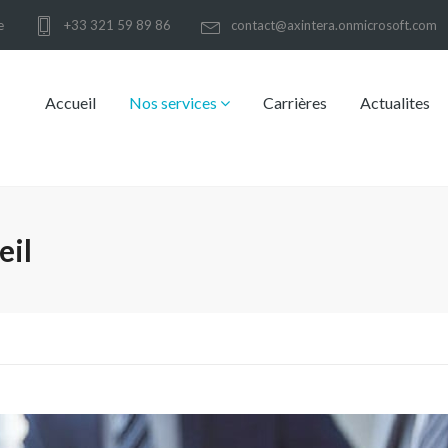
e
+33 321 59 89 86
contact@axintera.onmicrosoft.com
Accueil
Nos services
Carrières
Actualites
eil