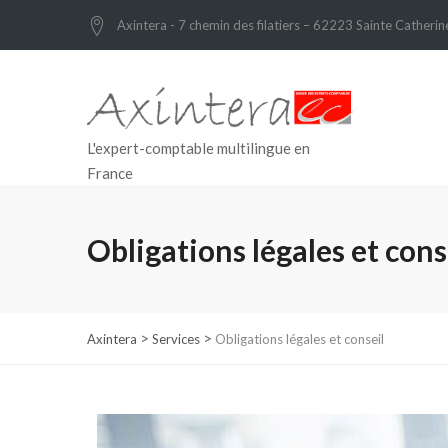
Axintera - 7 chemin des filatiers – 62223 Sainte Catherin
L'expert-comptable multilingue en
France
Obligations légales et cons
>
>
Axintera
Services
Obligations légales et conseil