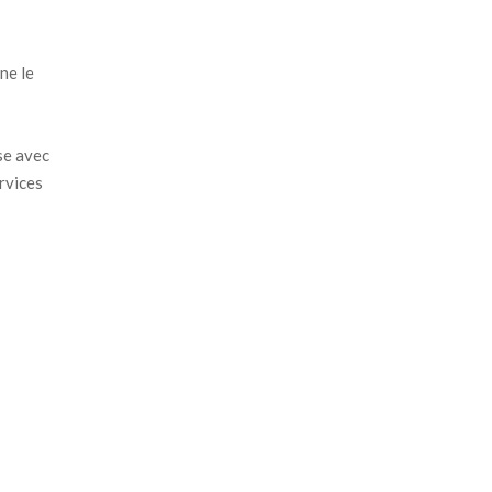
ne le
se avec
rvices