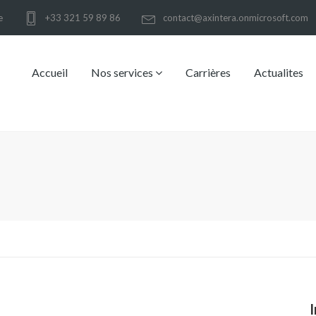
e
+33 321 59 89 86
contact@axintera.onmicrosoft.com
Accueil
Nos services
Carrières
Actualites