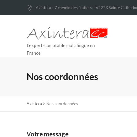
Axintera - 7 chemin des filatiers – 62223 Sainte Catherin
L'expert-comptable multilingue en
France
Nos coordonnées
>
Axintera
Nos coordonnées
Votre message