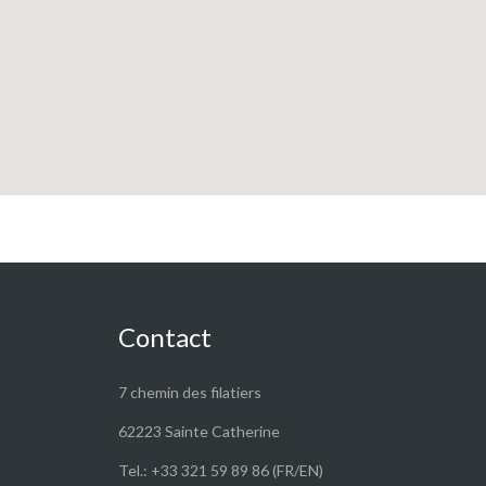
Contact
7 chemin des filatiers
62223 Sainte Catherine
Tel.: +33 321 59 89 86 (FR/EN)