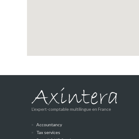
L'expert-comptable multilingue en France
Accountancy
Tax services