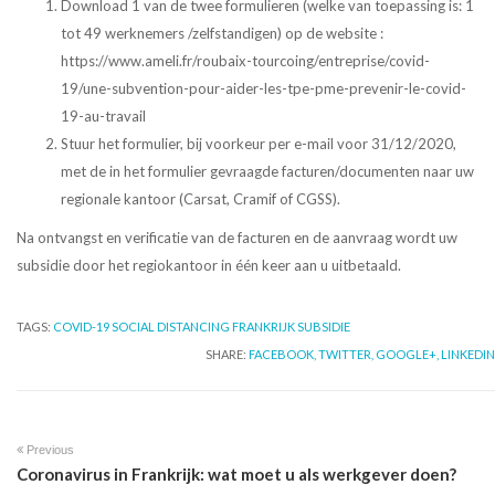
Download 1 van de twee formulieren (welke van toepassing is: 1
tot 49 werknemers /zelfstandigen) op de website :
https://www.ameli.fr/roubaix-tourcoing/entreprise/covid-
19/une-subvention-pour-aider-les-tpe-pme-prevenir-le-covid-
19-au-travail
Stuur het formulier, bij voorkeur per e-mail voor 31/12/2020,
met de in het formulier gevraagde facturen/documenten naar uw
regionale kantoor (Carsat, Cramif of CGSS).
Na ontvangst en verificatie van de facturen en de aanvraag wordt uw
subsidie ​​door het regiokantoor in één keer aan u uitbetaald.
TAGS:
COVID-19
SOCIAL DISTANCING FRANKRIJK
SUBSIDIE
SHARE:
FACEBOOK,
TWITTER,
GOOGLE+,
LINKEDIN
Previous
Coronavirus in Frankrijk: wat moet u als werkgever doen?